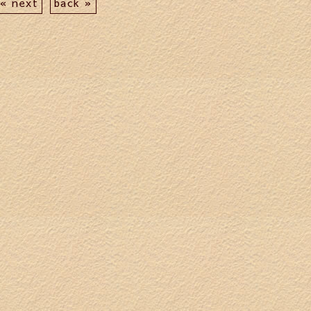
« next
back »