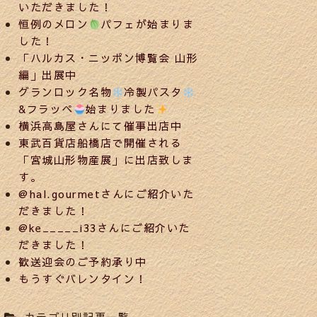
いただきました！
恒例のメロン
パフェが始まりま
した！
「ハルカス・ニッポン博覧会 山形
編」出展中
グランロック名物
冷製パスタ
&フラッペ
始まりました
横浜高島屋さんにて催事出店中
東武百貨店船橋店で開催される
「宮城山形物産展」に出店致しま
す。
@hal.gourmetさんにご紹介いた
だきました！
@ke_____i33さんにご紹介いた
だきました！
歓送迎会のご予約承り中
もうすぐバレンタイン！
カテゴリ別記事一覧