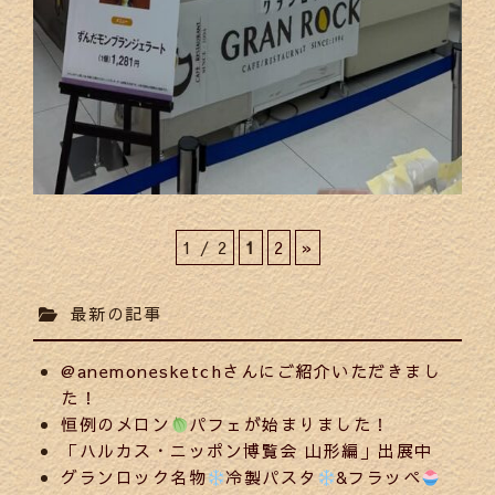
1 / 2
1
2
»
最新の記事
@anemonesketchさんにご紹介いただきまし
た！
恒例のメロン
パフェが始まりました！
「ハルカス・ニッポン博覧会 山形編」出展中
グランロック名物
冷製パスタ
&フラッペ