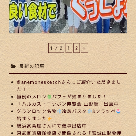
1 / 2
1
2
»
最新の記事
@anemonesketchさんにご紹介いただきまし
た！
恒例のメロン
パフェが始まりました！
「ハルカス・ニッポン博覧会 山形編」出展中
グランロック名物
冷製パスタ
&フラッペ
始まりました
横浜高島屋さんにて催事出店中
東武百貨店船橋店で開催される「宮城山形物産