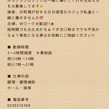
只今グランロックでは一緒に働いてくれる元気な方
を大募集してます
接客、お料理が好きな方お洒落なカフェで私達と一
緒に働きませんか
主婦、Wワーク大歓迎!!
短時間でも大丈夫かなぁ？夕方○時まででも平気か
なぁ？等気になる事はお気軽にご相談ください!!
■ 勤務時間
3〜4時間程度 ※要相談
例)10時〜14時
例)17時〜21時
■ 仕事内容
調理・調理補助
ホール・接客
■ 電話番号
0236314169