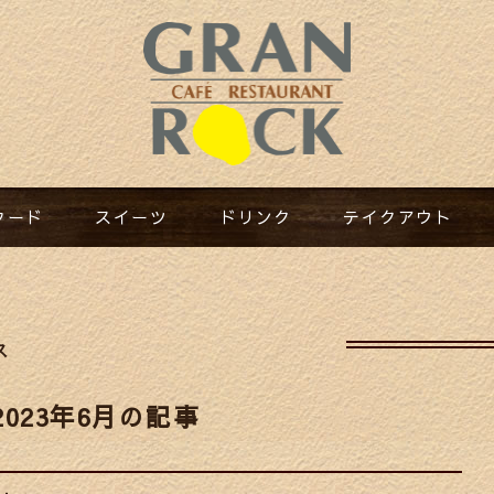
フード​
スイーツ​
ドリンク​
テイクアウト​
ス
2023年6月の記事