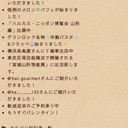
いただきました！
恒例のメロン
パフェが始まりま
した！
「ハルカス・ニッポン博覧会 山形
編」出展中
グランロック名物
冷製パスタ
&フラッペ
始まりました
横浜高島屋さんにて催事出店中
東武百貨店船橋店で開催される
「宮城山形物産展」に出店致しま
す。
@hal.gourmetさんにご紹介いた
だきました！
@ke_____i33さんにご紹介いた
だきました！
歓送迎会のご予約承り中
もうすぐバレンタイン！
カテゴリ別記事一覧