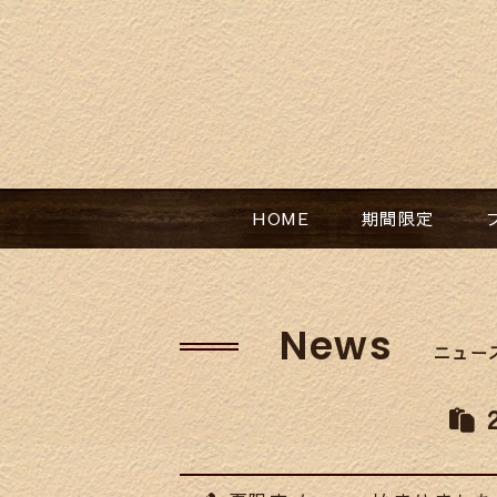
HOME​
期間限定​
News
ニュー