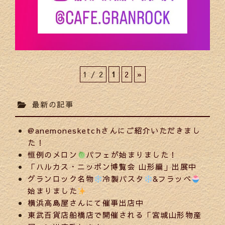
1 / 2
1
2
»
最新の記事
@anemonesketchさんにご紹介いただきまし
た！
恒例のメロン
パフェが始まりました！
「ハルカス・ニッポン博覧会 山形編」出展中
グランロック名物
冷製パスタ
&フラッペ
始まりました
横浜高島屋さんにて催事出店中
東武百貨店船橋店で開催される「宮城山形物産