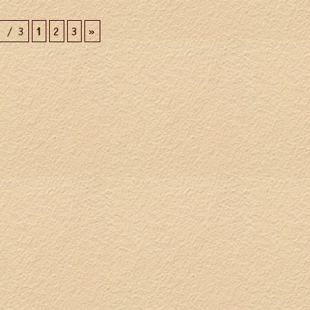
1 / 3
1
2
3
»