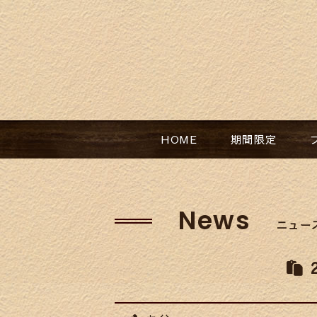
HOME​
期間限定​
News
ニュー