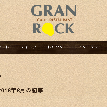
フード​
スイーツ​
ドリンク​
テイクアウト​
ス
2016年8月の記事