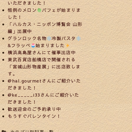
いただきました！
恒例のメロン
パフェが始まりま
した！
「ハルカス・ニッポン博覧会 山形
編」出展中
グランロック名物
冷製パスタ
&フラッペ
始まりました
横浜高島屋さんにて催事出店中
東武百貨店船橋店で開催される
「宮城山形物産展」に出店致しま
す。
@hal.gourmetさんにご紹介いた
だきました！
@ke_____i33さんにご紹介いた
だきました！
歓送迎会のご予約承り中
もうすぐバレンタイン！
カテゴリ別記事一覧