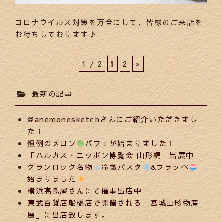
コロナウイルス対策を万全にして、皆様のご来店を
お待ちしております♪
1 / 2
1
2
»
最新の記事
@anemonesketchさんにご紹介いただきまし
た！
恒例のメロン
パフェが始まりました！
「ハルカス・ニッポン博覧会 山形編」出展中
グランロック名物
冷製パスタ
&フラッペ
始まりました
横浜高島屋さんにて催事出店中
東武百貨店船橋店で開催される「宮城山形物産
展」に出店致します。