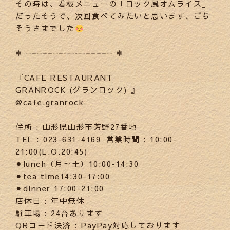
その時は、看板メニューの「ロック風オムライス」
だったそうで、次回食べてみたいと思います、ごち
そうさまでした
❄︎ ┈┈┈┈┈┈┈┈┈┈┈┈┈┈┈┈ ❄︎
『CAFE RESTAURANT
GRANROCK (グランロック) 』
@cafe.granrock
住所 : 山形県山形市芳野27番地
TEL : 023-631-4169 営業時間 : 10:00-
21:00(L.O.20:45)
⚫︎lunch（月～土）10:00-14:30
⚫︎tea time14:30-17:00
⚫︎dinner 17:00-21:00
店休日 : 年中無休
駐車場 : 24台あります
QRコード決済 : PayPay対応しております