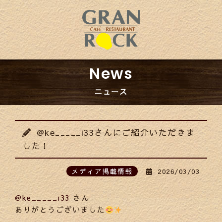
News
ニュース
@ke_____i33さんにご紹介いただきま
した！
メディア掲載情報
2026/03/03
@ke_____i33
さん
ありがとうございました