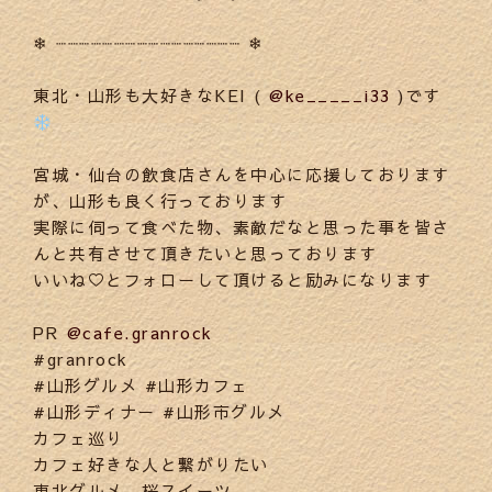
❄︎ ┈┈┈┈┈┈┈┈┈┈┈┈┈┈┈┈ ❄︎
東北・山形も大好きなKEI (
@ke_____i33
)です
宮城・仙台の飲食店さんを中心に応援しております
が、山形も良く行っております
実際に伺って食べた物、素敵だなと思った事を皆さ
んと共有させて頂きたいと思っております️
いいね♡とフォローして頂けると励みになります
PR
@cafe.granrock
#granrock
#山形グルメ #山形カフェ
#山形ディナー #山形市グルメ
カフェ巡り
カフェ好きな人と繋がりたい
東北グルメ 桜スイーツ