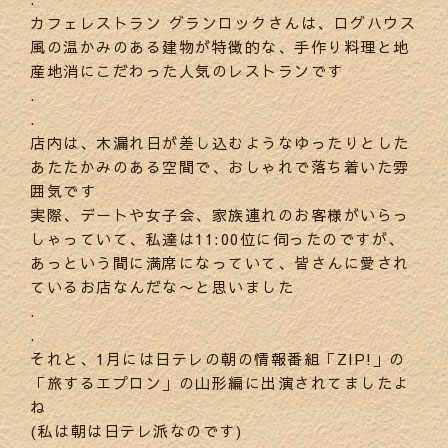
カフェレストラン グランロックさんは、ログハウス
風の温かみのある建物が特徴的な、手作り料理と地
産地消にこだわった人気のレストランです
.
.
店内は、木漏れ日が差し込むようなゆったりとした
あたたかみのある空間で、おしゃれで落ち着いた雰
囲気です
実際、デートや女子会、家族連れのお客様がいらっ
しゃっていて、私達は11:00位に伺ったのですが、
あっという間に満席になっていて、皆さんに愛され
ているお店なんだな〜と思いました
.
.
それと、1月には日テレの朝の情報番組「ZIP!」の
「旅するエプロン」の山形編に出演されてましたよ
ね
(私は朝は日テレ派なのです)